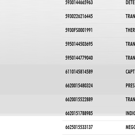
5930144665963
DETE
5930226216445
TRAN
5930FS0001991
THER
5950144503695
TRAN
5950144779040
TRAN
6110145814589
CAPT
6620015480324
PRES
6620015522889
TRAN
6620151788985
INDI
6625015533137
MEG