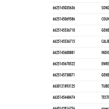
6625145035636
SON
6625145069586
COUN
6625145536710
GENE
6625145536715
CALI
6625145600881
INDI
6625145678522
ENRE
6625145738071
GENE
6630121893125
TUBE
6635145448474
TEST
6640142816756
pipet