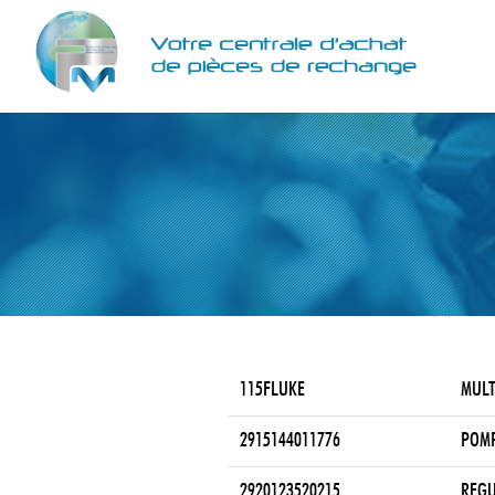
115FLUKE
MULT
2915144011776
POMP
2920123520215
REGU