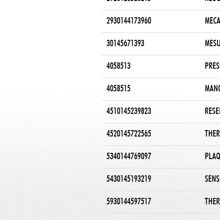
2930144173960
MECA
30145671393
MESU
4058513
PRES
4058515
MANO
4510145239823
RESE
4520145722565
THER
5340144769097
PLAQ
5430145193219
SENS
5930144597517
THER