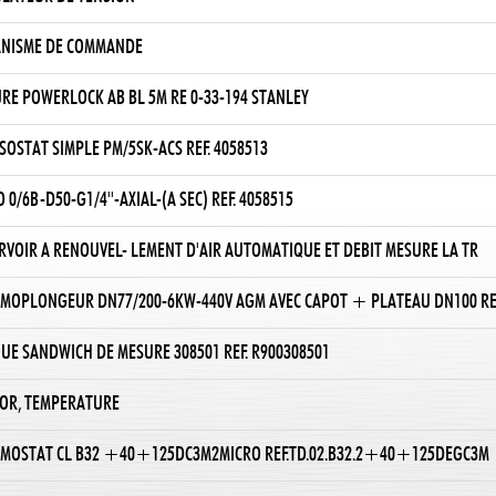
NISME DE COMMANDE
RE POWERLOCK AB BL 5M RE 0-33-194 STANLEY
SOSTAT SIMPLE PM/5SK-ACS REF. 4058513
 0/6B-D50-G1/4''-AXIAL-(A SEC) REF. 4058515
RVOIR A RENOUVEL- LEMENT D'AIR AUTOMATIQUE ET DEBIT MESURE LA TR
MOPLONGEUR DN77/200-6KW-440V AGM AVEC CAPOT + PLATEAU DN100 RE
UE SANDWICH DE MESURE 308501 REF. R900308501
OR, TEMPERATURE
MOSTAT CL B32 +40+125DC3M2MICRO REF.TD.02.B32.2+40+125DEGC3M