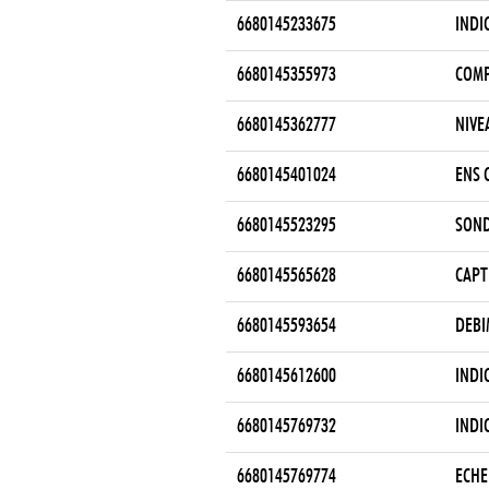
6680145233675
INDI
6680145355973
COMP
6680145362777
NIVE
6680145401024
ENS 
6680145523295
SOND
6680145565628
CAPT
6680145593654
DEBI
6680145612600
INDI
6680145769732
INDI
6680145769774
ECHE