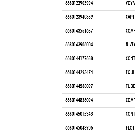
6680123903994
VOYA
6680123940389
CAPT
6680143561637
COM
6680143906004
NIVE
6680144177638
CONT
6680144293474
EQUI
6680144588097
TUBE
6680144836094
COMP
6680145015343
CONT
6680145043906
FLOT