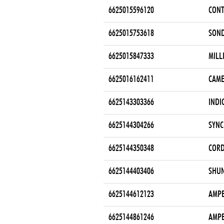
6625015596120
CONT
6625015753618
SON
6625015847333
MILL
6625016162411
CAME
6625143303366
INDI
6625144304266
SYNC
6625144350348
CORD
6625144403406
SHUN
6625144612123
AMPE
6625144861246
AMPE