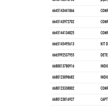
6645143441866
COMP
6645143972702
COMP
6645144134825
COMP
6665145495613
KIT 
6665992537955
DETE
6680013780916
INDI
6680123098682
INDI
6680123338802
COMP
6680123816927
CAPT