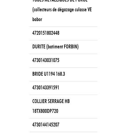
TUBES METALLIQUES DE PURGE
(collecteurs de dégazage culasse VE
babor
4720151802448
DURITE (batiment FORBIN)
4730143031075
BRIDE U1194 168.3
4730143391591
COLLIER SERRAGE HB
18TX800DP720
4730144145207