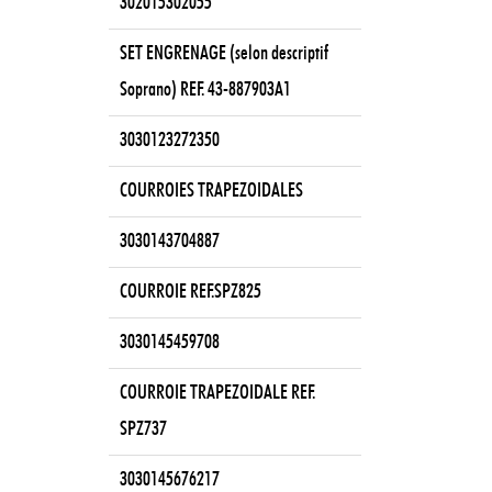
302015302055
SET ENGRENAGE (selon descriptif
Soprano) REF. 43-887903A1
3030123272350
COURROIES TRAPEZOIDALES
3030143704887
COURROIE REF.SPZ825
3030145459708
COURROIE TRAPEZOIDALE REF.
SPZ737
3030145676217