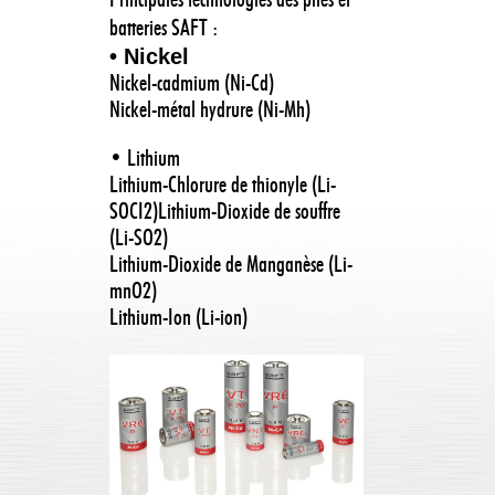
Principales technologies des piles et
batteries SAFT :
• Nickel
Nickel-cadmium (Ni-Cd)
Nickel-métal hydrure (Ni-Mh)
• Lithium
Lithium-Chlorure de thionyle (Li-
SOCI2)Lithium-Dioxide de souffre
(Li-SO2)
Lithium-Dioxide de Manganèse (Li-
mnO2)
Lithium-Ion (Li-ion)