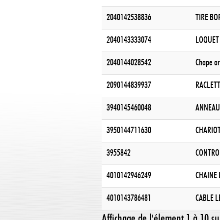
2040142538836
TIRE BOR
2040143333074
LOQUET 
2040144028542
Chape ar
2090144839937
RACLETT
3940145460048
ANNEAU 
3950144711630
CHARIOT
3955842
CONTROL
4010142946249
CHAINE 
4010143786481
CABLE L
Affichage de l'élement 1 à 10 s