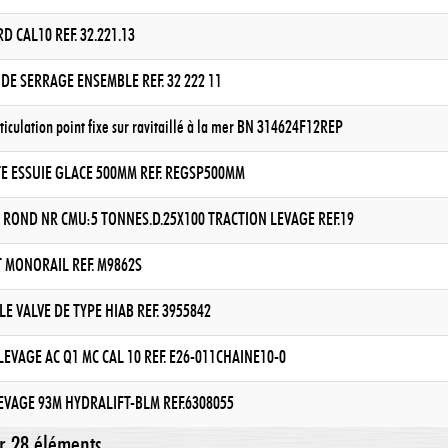
D CAL10 REF. 32.221.13
DE SERRAGE ENSEMBLE REF. 32 222 11
ticulation point fixe sur ravitaillé à la mer BN 314624F12REP
E ESSUIE GLACE 500MM REF. REGSP500MM
ROND NR CMU:5 TONNES.D.25X100 TRACTION LEVAGE REF.19
 MONORAIL REF. M9862S
E VALVE DE TYPE HIAB REF. 3955842
LEVAGE AC Q1 MC CAL 10 REF. E26-011CHAINE10-0
EVAGE 93M HYDRALIFT-BLM REF.6308055
ur 28 éléments